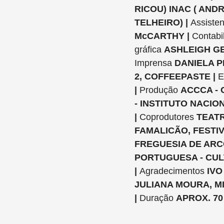
RICOU) INAC ( AND
TELHEIRO) |
Assisten
McCARTHY |
Contabi
gráfica
ASHLEIGH G
Imprensa
DANIELA P
2, COFFEEPASTE |
E
|
Produção
ACCCA -
- INSTITUTO NACIO
|
Coprodutores
TEATR
FAMALICÃO, FESTIV
FREGUESIA DE ARC
PORTUGUESA - CUL
|
Agradecimentos
IVO
JULIANA MOURA, M
|
Duração
APROX. 70