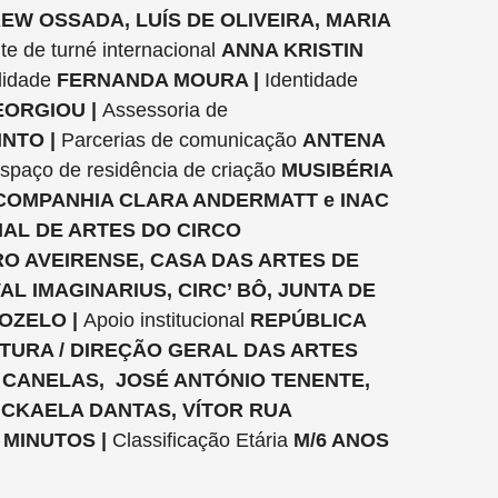
REW OSSADA, LUÍS DE OLIVEIRA, MARIA
te de turné internacional
ANNA KRISTIN
lidade
FERNANDA MOURA |
Identidade
EORGIOU |
Assessoria de
INTO |
Parcerias de comunicação
ANTENA
spaço de residência de criação
MUSIBÉRIA
 COMPANHIA CLARA ANDERMATT e INAC
NAL DE ARTES DO CIRCO
O AVEIRENSE, CASA DAS ARTES DE
AL IMAGINARIUS, CIRC’ BÔ, JUNTA DE
OZELO |
Apoio institucional
REPÚBLICA
TURA / DIREÇÃO GERAL DAS ARTES
 CANELAS,
JOSÉ ANTÓNIO TENENTE,
ICKAELA DANTAS, VÍTOR RUA
 MINUTOS |
Classificação Etária
M/6 ANOS