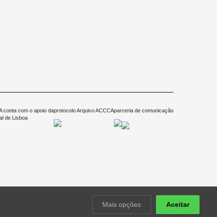
 conta com o apoio da
protocolo Arquivo ACCCA
parceria de comunicação
l de Lisboa
Mais opções
Aceitar