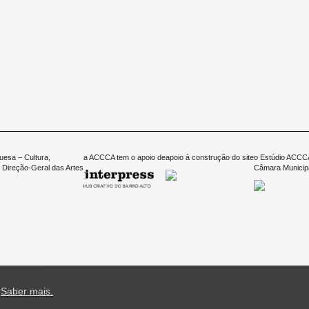
uesa – Cultura,
a ACCCA tem o apoio de
apoio à construção do site
o Estúdio ACCCA
 Direção-Geral das Artes
Câmara Municipa
.
Saber mais.