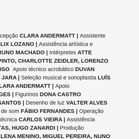
oncepção
CLARA ANDERMATT |
Assistente
LIX LOZANO |
Assistência artística e
UNO MACHADO |
Intérpretes
ATTE
PINTO, CHARLOTTE ZEIDLER, LORENZO
RUSO
Apoio técnico acrobático
DUVAN
 JARA |
Seleção musical e sonoplastia
LUÍS
LARA ANDERMATT |
Apoio
ES |
Figurinos
DONA CASTRO
SANTOS |
Desenho de luz
VALTER ALVES
 de som
FÁBIO FERNANDES |
Operação
técnica
CARLOS VIEIRA |
Assistência
TAS, HUGO ZANARDI |
Produção
LENA MENINO, MIGUEL PEREIRA, NUNO