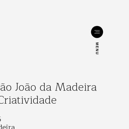
MENU
o João da Madeira
Criatividade
5
deira