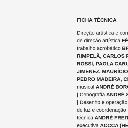
FICHA TÉCNICA
Direção artística e c
de direção artística
FÉ
trabalho acrobático
BR
RIMPELÄ, CARLOS 
ROSSI, PAOLA CA
JIMENEZ, MAURÍCIO
PEDRO MADEIRA, C
musical
ANDRÉ BORG
|
Cenografia
ANDRÉ 
|
Desenho e operação
de luz e coordenação 
técnica
ANDRÉ FREI
executiva
ACCCA (HE