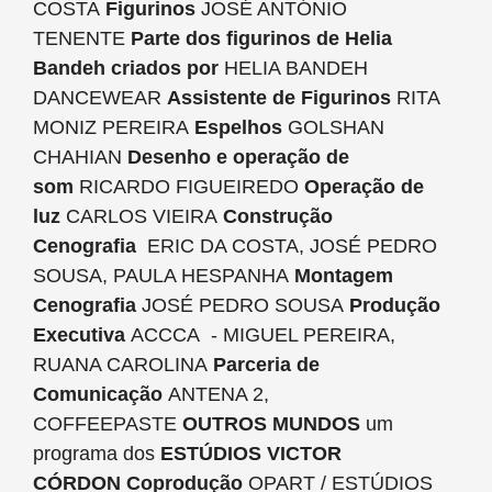
COSTA
Figurinos
JOSÉ ANTÓNIO
TENENTE
Parte dos figurinos de Helia
Bandeh criados por
HELIA BANDEH
DANCEWEAR
Assistente de Figurinos
RITA
MONIZ PEREIRA
Espelhos
GOLSHAN
CHAHIAN
Desenho e operação de
som
RICARDO FIGUEIREDO
Operação de
luz
CARLOS VIEIRA
Construção
Cenografia
ERIC DA COSTA, JOSÉ PEDRO
SOUSA, PAULA HESPANHA
Montagem
Cenografia
JOSÉ PEDRO SOUSA
Produção
Executiva
ACCCA - MIGUEL PEREIRA,
RUANA CAROLINA
Parceria de
Comunicação
ANTENA 2,
COFFEEPASTE
OUTROS MUNDOS
um
programa dos
ESTÚDIOS VICTOR
CÓRDON
Coprodução
OPART / ESTÚDIOS