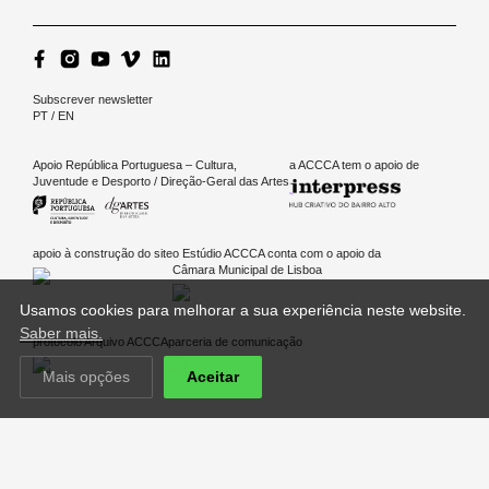
Subscrever newsletter
PT
/
EN
Apoio República Portuguesa – Cultura,
a ACCCA tem o apoio de
Juventude e Desporto / Direção-Geral das Artes
apoio à construção do site
o Estúdio ACCCA conta com o apoio da
Câmara Municipal de Lisboa
Usamos cookies para melhorar a sua experiência neste website.
Saber mais.
protocolo Arquivo ACCCA
parceria de comunicação
Mais opções
Aceitar
Política de privacidade
|
Política de cookies
Website by
thisislove