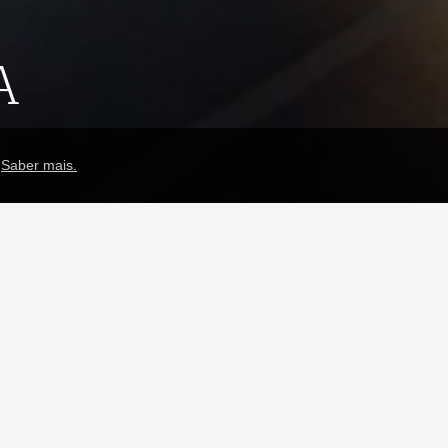
A
.
Saber mais.