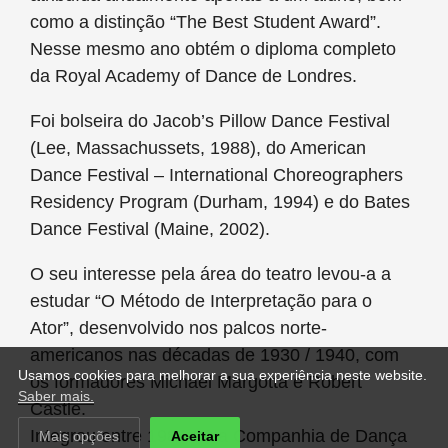
como a distinção “The Best Student Award”.
Nesse mesmo ano obtém o diploma completo
da Royal Academy of Dance de Londres.
Foi bolseira do Jacob’s Pillow Dance Festival
(Lee, Massachussets, 1988), do American
Dance Festival – International Choreographers
Residency Program (Durham, 1994) e do Bates
Dance Festival (Maine, 2002).
O seu interesse pela área do teatro levou-a a
estudar “O Método de Interpretação para o
Ator”, desenvolvido nos palcos norte-
americanos nas décadas de 1930 / 1940, com
Usamos cookies para melhorar a sua experiência neste website.
os formadores Michael Margotta e Robert
Saber mais.
Castle.
Integrou entre 1984-88 a Companhia de Dança
Mais opções
Aceitar