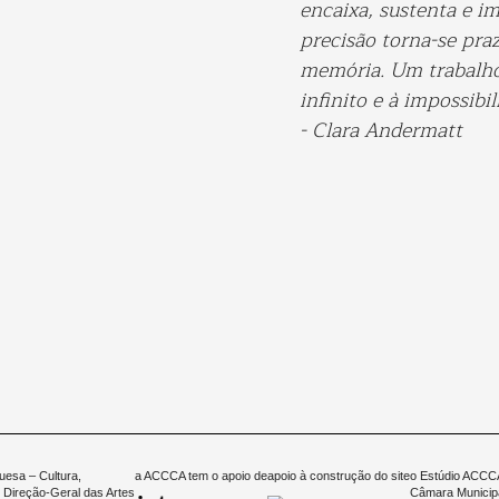
encaixa, sustenta e i
precisão torna-se praz
memória. Um trabalho
infinito e à impossibil
- Clara Andermatt
uesa – Cultura,
a ACCCA tem o apoio de
apoio à construção do site
o Estúdio ACCCA
 Direção-Geral das Artes
Câmara Municipa